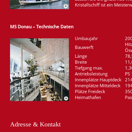
Kristallschiff ist ein Meist
MS Donau – Technische Daten
Umbaujahr
20
Hit
Bauwerft
Ösw
Länge
78,
Breite
11,
Tiefgang max.
1,
Antriebsleistung
PS
Innenplätze Hauptdeck
21
Innenplätze Mitteldeck
19
Plätze Freideck
35
Heimathafen
Pas
Adresse & Kontakt