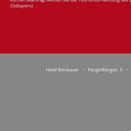
Ostbayern).
Hotel Beinbauer
Pangerlbergstr. 5