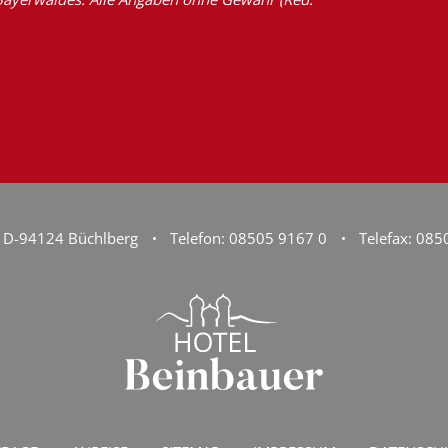
D-94124 Büchlberg
Telefon: 08505 9167 0
Telefax: 08