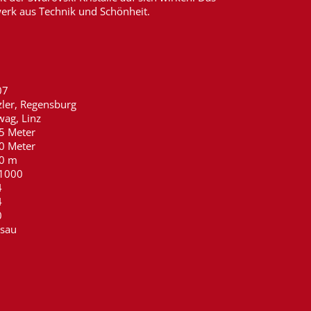
erwerk aus Technik und Schönheit.
07
zler, Regensburg
ag, Linz
5 Meter
0 Meter
30 m
 1000
4
4
0
sau