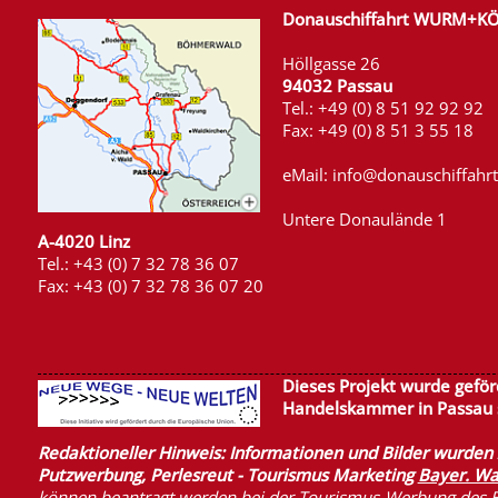
Donauschiffahrt WURM+K
Höllgasse 26
94032 Passau
Tel.: +49 (0) 8 51 92 92 92
Fax: +49 (0) 8 51 3 55 18
eMail: info@donauschiffahrt
Untere Donaulände 1
A-4020 Linz
Tel.: +43 (0) 7 32 78 36 07
Fax: +43 (0) 7 32 78 36 07 20
Dieses Projekt wurde geförd
Handelskammer in Passau 
Redaktioneller Hinweis: Informationen und Bilder wurde
Putzwerbung, Perlesreut - Tourismus Marketing
Bayer. Wa
können beantragt werden bei der Tourismus-Werbung des B