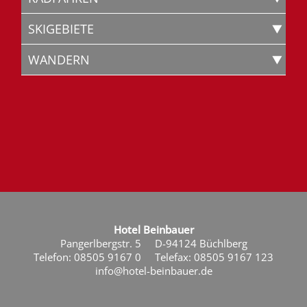
SKIGEBIETE
WANDERN
Hotel Beinbauer
Pangerlbergstr. 5
D-94124 Büchlberg
Telefon: 08505 9167 0
Telefax: 08505 9167 123
info@hotel-beinbauer.de