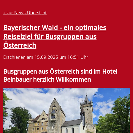
« zur News-Übersicht
Bayerischer Wald - ein optimales
Reiselziel für Busgruppen aus
Österreich
Erschienen am 15.09.2025 um 16:51 Uhr
Busgruppen aus Österreich sind im Hotel
Beinbauer herzlich Willkommen