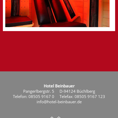
Hotel Beinbauer
Pangerlbergstr. 5
D-94124 Büchlberg
Telefon: 08505 9167 0
Telefax: 08505 9167 123
info@hotel-beinbauer.de