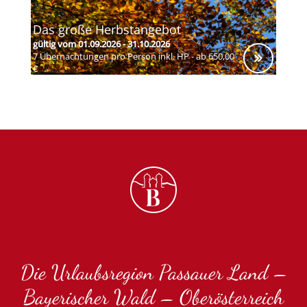
Das große Herbstangebot
gültig vom 01.09.2026 - 31.10.2026
7 Übernachtungen pro Person inkl. HP - ab 650,00
€
Die Urlaubsregion Passauer Land –
Bayerischer Wald – Oberösterreich