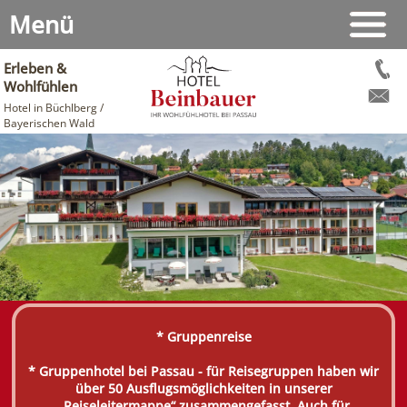
Menü
Erleben &
Wohlfühlen
Hotel in Büchlberg /
Bayerischen Wald
* Gruppenreise
* Gruppenhotel bei Passau - für Reisegruppen haben wir
über 50 Ausflugsmöglichkeiten in unserer
„Reiseleitermappe“ zusammengefasst. Auch für