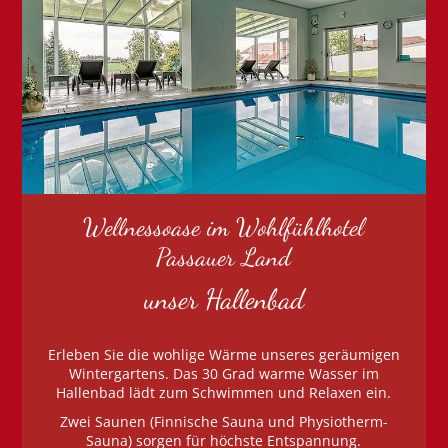
Wellnessoase im Wohlfühlhotel
Passauer Land
unser Hallenbad
Erleben Sie die wohlige Wärme unseres geräumigen
Wintergartens. Das 30 Grad warme Wasser im
Hallenbad lädt zum Schwimmen und Relaxen ein.
Zwei Saunen (Finnische Sauna und Physiotherm-
Sauna) sorgen für höchste Entspannung.